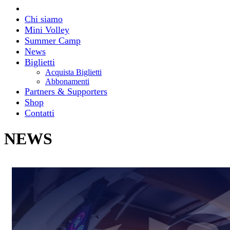
Chi siamo
Mini Volley
Summer Camp
News
Biglietti
Acquista Biglietti
Abbonamenti
Partners & Supporters
Shop
Contatti
NEWS