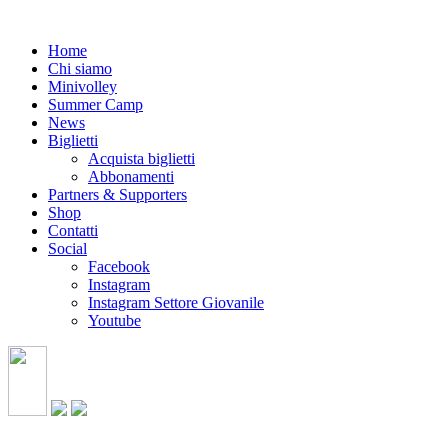
Home
Chi siamo
Minivolley
Summer Camp
News
Biglietti
Acquista biglietti
Abbonamenti
Partners & Supporters
Shop
Contatti
Social
Facebook
Instagram
Instagram Settore Giovanile
Youtube