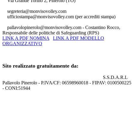
Via Grande Torino 2, Pinerolo (TO)
segreteria@monvisovolley.com
ufficiostampa@monvisovolley.com
(per accrediti stampa)
pallavolopinerolo@monvisovolley.com
- Costantino Rocco,
Responsabile delle politiche di Safeguarding (RPS)
LINK A PDF NOMINA
LINK A PDF MODELLO
ORGANIZZATIVO
+39 0121.329852
Sito realizzato gratuitamente da:
S.S.D.A.R.L
Pallavolo Pinerolo - P.IVA/CF: 06598960018 - FIPAV: 0100500225
- CONI:51944