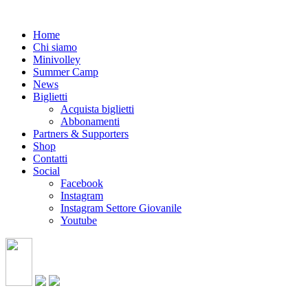
Home
Chi siamo
Minivolley
Summer Camp
News
Biglietti
Acquista biglietti
Abbonamenti
Partners & Supporters
Shop
Contatti
Social
Facebook
Instagram
Instagram Settore Giovanile
Youtube