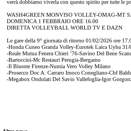
verrà dobbiamo viverla con questo spirito per tutte le p
WASH4GREEN MONVISO VOLLEY-OMAG-MT S
DOMENICA 1 FEBBRAIO ORE 16.00
DIRETTA VOLLEYBALL WORLD TV E DAZN
Le gare della 9° giornata di ritorno 01/02/2026 ore 17.
-Honda Cuneo Granda Volley-Eurotek Laica Uyba 31/01
-Reale Mutua Fenera Chieri ’76-Savino Del Bene Scandi
-Bartoccini-Mc Restauri Perugia-Bergamo
-Il Bisonte Firenze-Numia Vero Volley Milano
-Prosecco Doc A. Carraro Imoco Conegliano-Cbf Baldu
-Megabox Ondulati Del Savio Vallefoglia-Igor Gorgonz