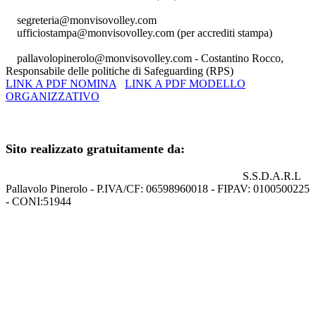
segreteria@monvisovolley.com
ufficiostampa@monvisovolley.com
(per accrediti stampa)
pallavolopinerolo@monvisovolley.com
- Costantino Rocco,
Responsabile delle politiche di Safeguarding (RPS)
LINK A PDF NOMINA
LINK A PDF MODELLO
ORGANIZZATIVO
+39 0121.329852
Sito realizzato gratuitamente da:
S.S.D.A.R.L
Pallavolo Pinerolo - P.IVA/CF: 06598960018 - FIPAV: 0100500225
- CONI:51944