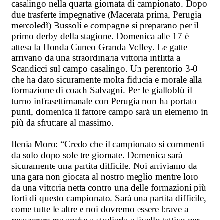
casalingo nella quarta giornata di campionato. Dopo
due trasferte impegnative (Macerata prima, Perugia
mercoledì) Bussoli e compagne si preparano per il
primo derby della stagione. Domenica alle 17 è
attesa la Honda Cuneo Granda Volley. Le gatte
arrivano da una straordinaria vittoria inflitta a
Scandicci sul campo casalingo. Un perentorio 3-0
che ha dato sicuramente molta fiducia e morale alla
formazione di coach Salvagni. Per le gialloblù il
turno infrasettimanale con Perugia non ha portato
punti, domenica il fattore campo sarà un elemento in
più da sfruttare al massimo.
Ilenia Moro: “Credo che il campionato si commenti
da solo dopo sole tre giornate. Domenica sarà
sicuramente una partita difficile. Noi arriviamo da
una gara non giocata al nostro meglio mentre loro
da una vittoria netta contro una delle formazioni più
forti di questo campionato. Sarà una partita difficile,
come tutte le altre e noi dovremo essere brave a
recuperare ma anche a studiarla a livello tattico per