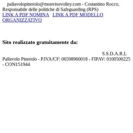
pallavolopinerolo@monvisovolley.com
- Costantino Rocco,
Responsabile delle politiche di Safeguarding (RPS)
LINK A PDF NOMINA
LINK A PDF MODELLO
ORGANIZZATIVO
+39 0121.329852
Sito realizzato gratuitamente da:
S.S.D.A.R.L
Pallavolo Pinerolo - P.IVA/CF: 06598960018 - FIPAV: 0100500225
- CONI:51944