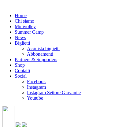
Home
Chi siamo
Minivolley
Summer Camp
News
Biglietti
Acquista biglietti
Abbonamenti
Partners & Supporters
Shop
Contatti
Social
Facebook
Instagram
Instagram Settore Giovanile
Youtube