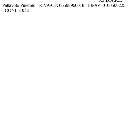
S.S.D.A.R.L
Pallavolo Pinerolo - P.IVA/CF: 06598960018 - FIPAV: 0100500225
- CONI:51944