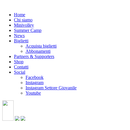
Home
Chi siamo
Minivolley
Summer Camp
News
Biglietti
Acquista biglietti
Abbonamenti
Partners & Supporters
Shop
Contatti
Social
Facebook
Instagram
Instagram Settore Giovanile
Youtube