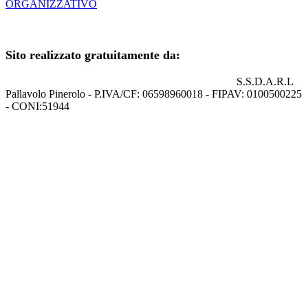
ORGANIZZATIVO
+39 0121.329852
Sito realizzato gratuitamente da:
S.S.D.A.R.L
Pallavolo Pinerolo - P.IVA/CF: 06598960018 - FIPAV: 0100500225
- CONI:51944