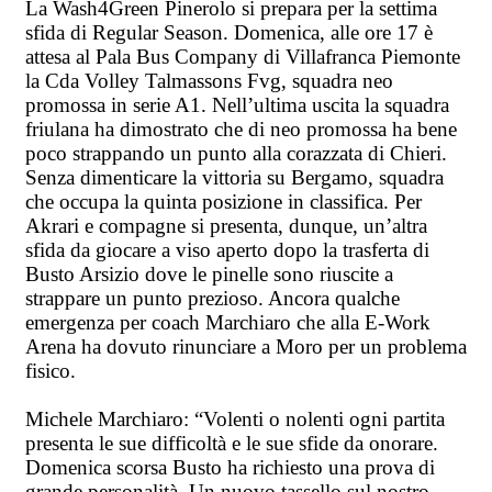
La Wash4Green Pinerolo si prepara per la settima
sfida di Regular Season. Domenica, alle ore 17 è
attesa al Pala Bus Company di Villafranca Piemonte
la Cda Volley Talmassons Fvg, squadra neo
promossa in serie A1. Nell’ultima uscita la squadra
friulana ha dimostrato che di neo promossa ha bene
poco strappando un punto alla corazzata di Chieri.
Senza dimenticare la vittoria su Bergamo, squadra
che occupa la quinta posizione in classifica. Per
Akrari e compagne si presenta, dunque, un’altra
sfida da giocare a viso aperto dopo la trasferta di
Busto Arsizio dove le pinelle sono riuscite a
strappare un punto prezioso. Ancora qualche
emergenza per coach Marchiaro che alla E-Work
Arena ha dovuto rinunciare a Moro per un problema
fisico.
Michele Marchiaro: “Volenti o nolenti ogni partita
presenta le sue difficoltà e le sue sfide da onorare.
Domenica scorsa Busto ha richiesto una prova di
grande personalità. Un nuovo tassello sul nostro