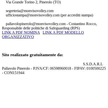
Via Grande Torino 2, Pinerolo (TO)
segreteria@monvisovolley.com
ufficiostampa@monvisovolley.com
(per accrediti stampa)
pallavolopinerolo@monvisovolley.com
- Costantino Rocco,
Responsabile delle politiche di Safeguarding (RPS)
LINK A PDF NOMINA
LINK A PDF MODELLO
ORGANIZZATIVO
+39 0121.329852
Sito realizzato gratuitamente da:
S.S.D.A.R.L
Pallavolo Pinerolo - P.IVA/CF: 06598960018 - FIPAV: 0100500225
- CONI:51944